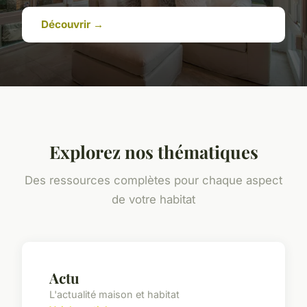
Découvrir →
Explorez nos thématiques
Des ressources complètes pour chaque aspect
de votre habitat
Actu
L'actualité maison et habitat