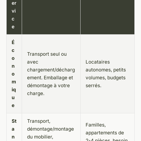
er
vi
c
e
É
c
Transport seul ou
o
avec
Locataires
n
chargement/décharg
autonomes, petits
o
ement. Emballage et
volumes, budgets
m
démontage à votre
serrés.
iq
charge.
u
e
St
Transport,
Familles,
a
démontage/montage
appartements de
n
du mobilier,
2-4 pièces, besoin