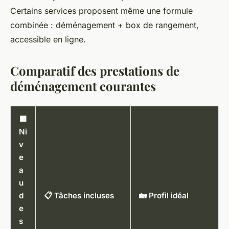
Certains services proposent même une formule
combinée : déménagement + box de rangement,
accessible en ligne.
Comparatif des prestations de
déménagement courantes
🟥
Ni
v
e
a
u
d
📋 Tâches incluses
🏡 Profil idéal
e
s