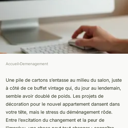
Accueil
›
Demenagement
DEMENAGEMENT
Obtenez votre devis de
Une pile de cartons s’entasse au milieu du salon, juste
à côté de ce buffet vintage qui, du jour au lendemain,
déménagement en ligne sans
semble avoir doublé de poids. Les projets de
engagement
décoration pour le nouvel appartement dansent dans
votre tête, mais le stress du déménagement rôde.
Joëlle
•
07/05/2026 18:29
•
11 min de lecture
Entre l’excitation du changement et la peur de