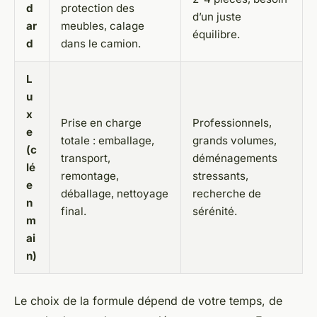
d
protection des
d’un juste
ar
meubles, calage
équilibre.
d
dans le camion.
L
u
x
Prise en charge
Professionnels,
e
totale : emballage,
grands volumes,
(c
transport,
déménagements
lé
remontage,
stressants,
e
déballage, nettoyage
recherche de
n
final.
sérénité.
m
ai
n)
Le choix de la formule dépend de votre temps, de