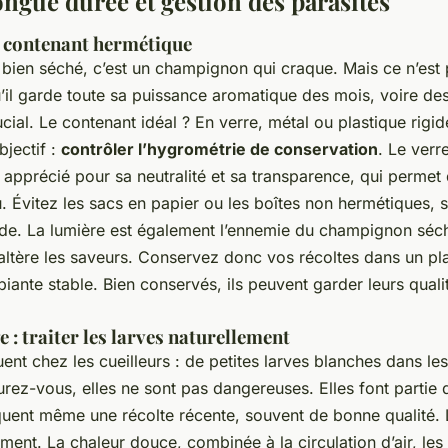
ongue durée et gestion des parasites
n contenant hermétique
ien séché, c’est un champignon qui craque. Mais ce n’est 
’il garde toute sa puissance aromatique des mois, voire des
cial. Le contenant idéal ? En verre, métal ou plastique rigid
bjectif :
contrôler l’hygrométrie de conservation
. Le verr
 apprécié pour sa neutralité et sa transparence, qui permet 
u. Évitez les sacs en papier ou les boîtes non hermétiques, s
ide. La lumière est également l’ennemie du champignon séch
 altère les saveurs. Conservez donc vos récoltes dans un p
ante stable. Bien conservés, ils peuvent garder leurs qual
e : traiter les larves naturellement
ent chez les cueilleurs : de petites larves blanches dans les
rez-vous, elles ne sont pas dangereuses. Elles font partie 
diquent même une récolte récente, souvent de bonne qualité.
ement. La chaleur douce, combinée à la circulation d’air, les