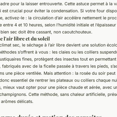
cadre pour la laisser entrouverte. Cette astuce permet à la 
i est crucial pour éviter la condensation. Si votre four dis
e, activez-le : la circulation d’air accélère nettement le pr
 entre 4 et 10 heures, selon l’humidité initiale et l’épaisse
ien sec doit être cassant, non caoutchouteux.
e l'air libre et du soleil
climat sec, le séchage à l’air libre devient une solution écol
éthodes s’offrent à vous : les claies ou les colliers suspend
tiquaires fines, protègent des insectes tout en permettant 
rs, fabriqués avec de la ficelle passée à travers les pieds, s
s une pièce ventilée. Mais attention : la rosée du soir peut 
t donc essentiel de rentrer les plateaux ou colliers chaque nui
, mieux vaut opter pour une pièce chaude et aérée, avec un
 champignons. Cette méthode, sans chaleur artificielle, prés
 arômes délicats.