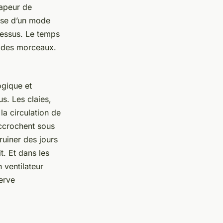
vapeur de
pose d’un mode
ocessus. Le temps
ur des morceaux.
ogique et
us. Les claies,
la circulation de
’accrochent sous
ruiner des jours
t. Et dans les
 ventilateur
erve