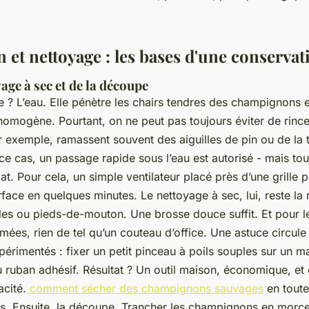
 et nettoyage : les bases d'une conservat
yage à sec et de la découpe
e ? L’eau. Elle pénètre les chairs tendres des champignons
homogène. Pourtant, on ne peut pas toujours éviter de rince
r exemple, ramassent souvent des aiguilles de pin ou de la t
 ce cas, un passage rapide sous l’eau est autorisé - mais tou
. Pour cela, un simple ventilateur placé près d’une grille p
rface en quelques minutes. Le nettoyage à sec, lui, reste la 
lles ou pieds-de-mouton. Une brosse douce suffit. Et pour l
mées, rien de tel qu’un couteau d’office. Une astuce circule 
xpérimentés : fixer un petit pinceau à poils souples sur un 
 ruban adhésif. Résultat ? Un outil maison, économique, et 
acité.
comment sécher des champignons sauvages
en toute
us. Ensuite, la découpe. Trancher les champignons en mor