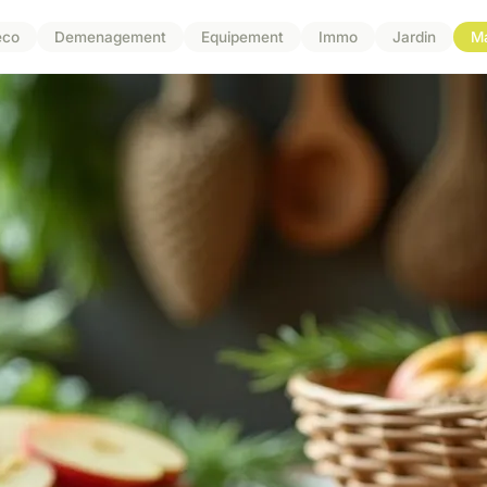
eco
Demenagement
Equipement
Immo
Jardin
M