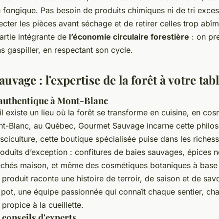
 fongique. Pas besoin de produits chimiques ni de tri excess
ecter les pièces avant séchage et de retirer celles trop abî
artie intégrante de
l’économie circulaire forestière
: on pr
ns gaspiller, en respectant son cycle.
vage : l'expertise de la forêt à votre tab
authentique à Mont-Blanc
l existe un lieu où la forêt se transforme en cuisine, en cos
nt-Blanc, au Québec, Gourmet Sauvage incarne cette philos
sciculture, cette boutique spécialisée puise dans les riches
oduits d’exception : confitures de baies sauvages, épices n
chés maison, et même des cosmétiques botaniques à base 
produit raconte une histoire de terroir, de saison et de savoi
 pot, une équipe passionnée qui connaît chaque sentier, ch
ropice à la cueillette.
 conseils d'experts