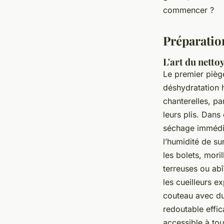
commencer ?
Aubine
•
31/03/2026 11:39
•
10 min de lecture
Préparation
L'art du netto
Le premier pièg
déshydratation 
chanterelles, pa
leurs plis. Dans
séchage immédiat
l’humidité de su
les bolets, mori
terreuses ou abî
les cueilleurs e
couteau avec du
redoutable effic
accessible à to