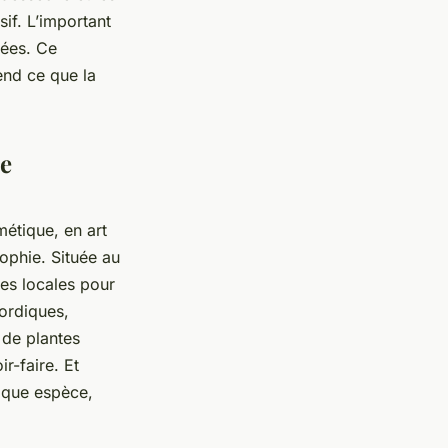
if. L’important
mées. Ce
end ce que la
le
métique, en art
ophie. Située au
ses locales pour
ordiques,
de plantes
r-faire. Et
aque espèce,