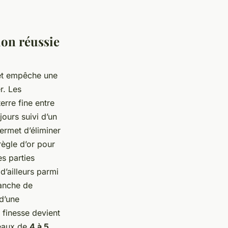
ion réussie
 et empêche une
r. Les
erre fine entre
jours suivi d’un
ermet d’éliminer
règle d’or pour
es parties
d’ailleurs parmi
manche de
d’une
 finesse devient
ceaux de
4 à 5