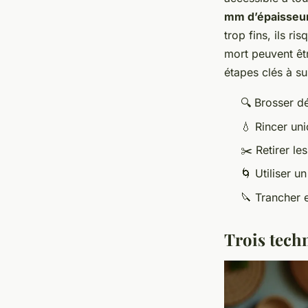
mm d’épaisseu
trop fins, ils r
mort peuvent êtr
étapes clés à su
🔍 Brosser d
💧 Rincer uni
✂️ Retirer le
🌀 Utiliser u
🔪 Trancher 
Trois tech