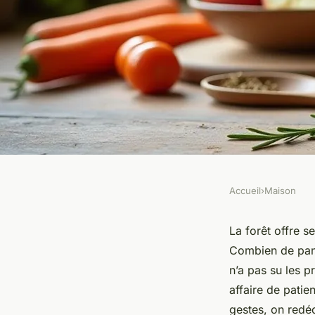
Accueil
›
Maison
MAISON
Conservation des al
La forêt offre s
Combien de panie
: séchage, lacto-fer
n’a pas su les p
affaire de patie
techniques naturell
gestes, on redé