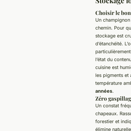
Stockage l
Choisir le bo
Un champignon b
chemin. Pour qu
stockage est cru
d’étanchéité. L’o
particulièrement
l’état du conten
cuisine est hum
les pigments et
température ambi
années
.
Zéro gaspillag
Un constat fréqu
chapeaux. Rassu
forestier et in
élimine naturell