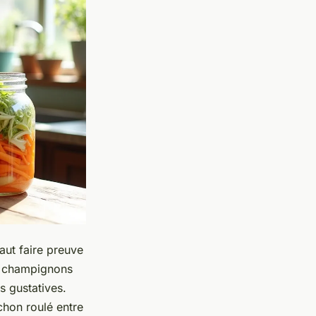
faut faire preuve
es champignons
és gustatives.
rchon roulé entre