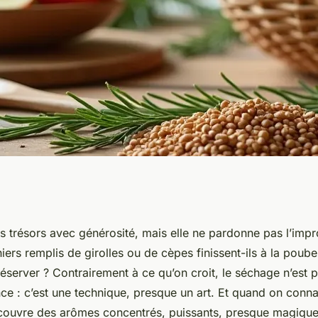
iments à la maison
es trésors avec générosité, mais elle ne pardonne pas l’impr
rs remplis de girolles ou de cèpes finissent-ils à la poube
mentation et
réserver ? Contrairement à ce qu’on croit, le séchage n’est 
nce : c’est une technique, presque un art. Et quand on conna
es
couvre des arômes concentrés, puissants, presque magique