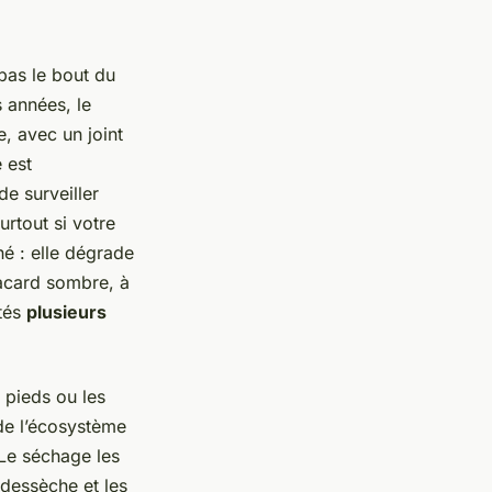
pas le bout du
 années, le
e, avec un joint
e est
de surveiller
urtout si votre
é : elle dégrade
lacard sombre, à
ités
plusieurs
 pieds ou les
de l’écosystème
 Le séchage les
 dessèche et les