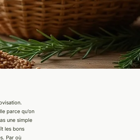
ovisation.
lle parce qu’on
pas une simple
ît les bons
s. Par où