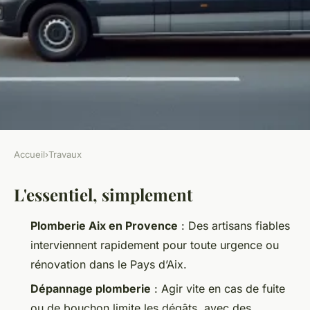
Accueil
›
Travaux
TRAVAUX
L'essentiel, simplement
Besoin d'un plombier à Aix en
Provence ? Trouvez votre
Plomberie Aix en Provence
: Des artisans fiables
artisan promptement
interviennent rapidement pour toute urgence ou
rénovation dans le Pays d’Aix.
Auberte
•
30/06/2026 09:01
•
13 min de lecture
Dépannage plomberie
: Agir vite en cas de fuite
ou de bouchon limite les dégâts, avec des