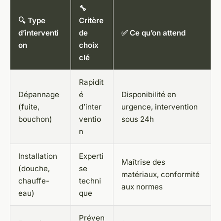
🔧
🔍 Type
Critère
d’interventi
de
✅ Ce qu’on attend
on
choix
clé
Rapidit
Dépannage
é
Disponibilité en
(fuite,
d’inter
urgence, intervention
bouchon)
ventio
sous 24h
n
Installation
Experti
Maîtrise des
(douche,
se
matériaux, conformité
chauffe-
techni
aux normes
eau)
que
Préven