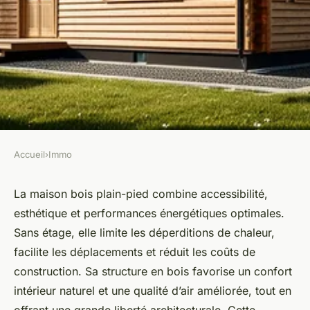
Accueil
›
Immo
IMMO
Maison bois plain-pied :
La maison bois plain-pied combine accessibilité,
esthétique et performances énergétiques optimales.
confort et économies d'énergie
Sans étage, elle limite les déperditions de chaleur,
facilite les déplacements et réduit les coûts de
Léa
•
4 juin 2025
•
5 min de lecture
construction. Sa structure en bois favorise un confort
intérieur naturel et une qualité d’air améliorée, tout en