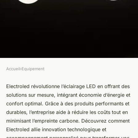
Accueil
›
Equipement
EQUIPEMENT
Electroled : votre solution
Electroled révolutionne l’éclairage LED en offrant des
solutions sur mesure, intégrant économie d’énergie et
pour un éclairage led optimal
confort optimal. Grâce à des produits performants et
durables, l’entreprise aide à réduire les coûts tout en
Léa
•
23 juillet 2025
•
5 min de lecture
minimisant l’empreinte carbone. Découvrez comment
Electroled allie innovation technologique et